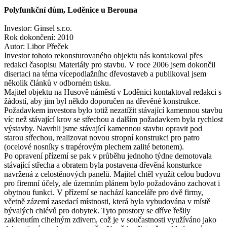
Polyfunkční dům, Loděnice u Berouna
Investor
: Ginsel s.r.o.
Rok dokončení
: 2010
Autor
: Libor Přeček
Investor tohoto rekonsturovaného objektu nás kontakoval přes
redakci časopisu Materiály pro stavbu. V roce 2006 jsem dokončil
disertaci na téma vícepodlažníhc dřevostaveb a publikoval jsem
několik článků v odborném tisku.
Majitel objektu na Husově náměstí v Loděnici kontaktoval redakci s
žádostí, aby jim byl někdo doporučen na dřevěné konstrukce.
Požadavkem investora bylo totiž nezatížit stávající kamennou stavbu
víc než stávající krov se střechou a dalším požadavkem byla rychlost
výstavby. Navrhli jsme stávající kamennou stavbu opravit pod
starou střechou, realizovat novou stropní konstrukci pro patro
(ocelové nosníky s trapérovým plechem zalité betonem).
Po opravení přízemí se pak v průběhu jednoho týdne demotovala
stávající střecha a obratem byla postavena dřevěná konsturkce
navržená z celostěnových panelů. Majitel chtěl využít celou budovu
pro firemní účely, ale územním plánem bylo požadováno zachovat i
obytnou funkci. V přízemí se nachází kanceláře pro dvě firmy,
včetně zázemí zasedací místnosti, která byla vybudována v místě
bývalých chlévů pro dobytek. Tyto prostory se dříve řešily
zaklenutím cihelným zdivem, což je v součastnosti využíváno jako