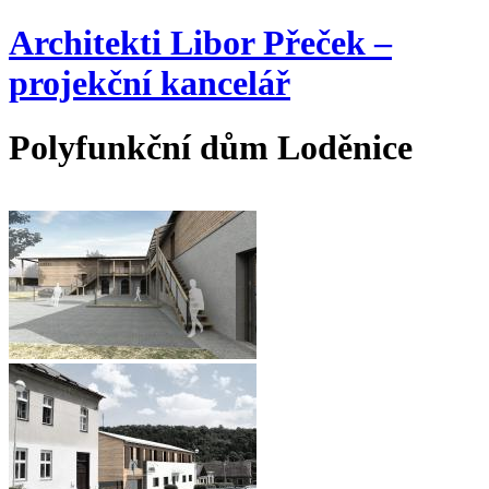
Jump to navigation
Architekti Libor Přeček –
projekční kancelář
Polyfunkční dům Loděnice